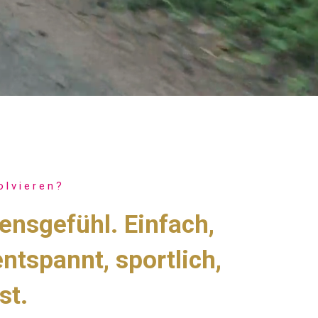
olvieren?
bensgefühl. Einfach,
ntspannt, sportlich,
st.