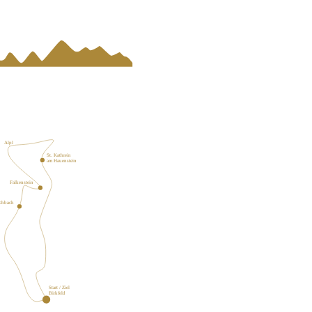
Alpl
St. Kathrein
am Hauenstein
Falkenstein
chbach
Start / Ziel
Birkfeld
Miesenbach
bei Birkfeld