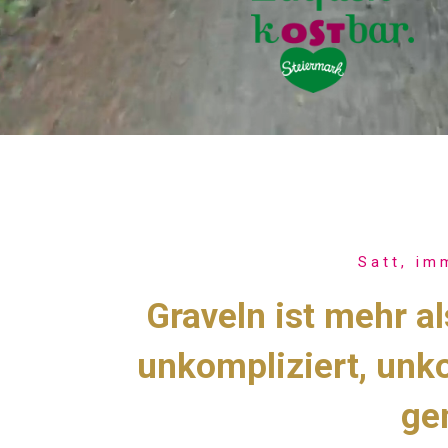
Satt, im
Graveln ist mehr al
unkompliziert, unko
ge