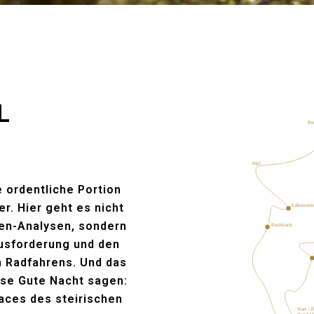
L
Pre
Alpl
e ordentliche Portion
r. Hier geht es nicht
Falkenstei
ten-Analysen, sondern
Fischbach
ausforderung und den
n Radfahrens. Und das
ase Gute Nacht sagen:
aces des steirischen
Start / Z