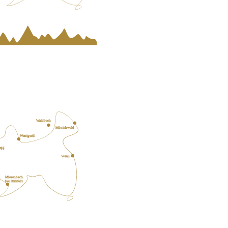
 Ziel
ld
Waldbach
Mönichwald
Wenigzell
egg
Vorau
Miesenbach
bei Birkfeld