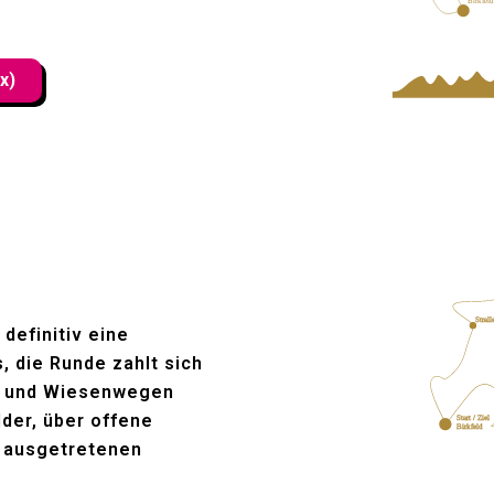
Birkfeld
Start /
Birkfe
x)
Strall
 definitiv eine
, die Runde zahlt sich
ls und Wiesenwegen
lder, über offene
Start / Ziel
Birkfeld
er ausgetretenen