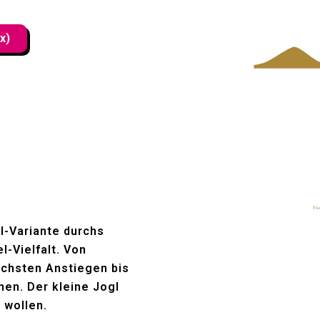
x)
Fis
el-Variante durchs
l-Vielfalt. Von
lichsten Anstiegen bis
nen. Der kleine Jogl
n wollen.