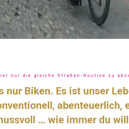
mer nur die gleiche Straßen-Routine zu abs
s nur Biken. Es ist unser Le
nventionell, abenteuerlich, e
nussvoll … wie immer du will