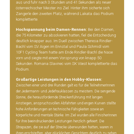
aus und fuhr nach 3 Stunden und 41 Sekunden als neuer
österreichischer Meister ins Ziel. Hinter ihm sicherte sich
Zangerle den zweiten Platz, während Lakata das Podium
komplettierte.
Hochspannung beim Damen-Rennen:
Bei den Damen,
die 75 Kilometer zu absolvieren hatten, fiel die Entscheidung
deutlich knapper aus. Im Duell zwischen Theresa Rindler-
Bachl vom SV Aigen im Ennstal und Paula Schmidl vom
10F1 Cycling Team hatte am Ende Rindler-Bachl die Nase
vorn und siegte mit einem Vorsprung von knapp 50
Sekunden. Romana Slavinec vom SK Vöest komplettierte das
Podium.
Großartige Leistungen in
den Hobby-Klassen:
Zwischen einer und drei Runden galt es für die TeilnehmerInnen
der Jedermann- und Jedefrauklassen zu meistern. Die sengende
Sonne, die herausfordernde Streckenführung mit langen
Anstiegen, anspruchsvollen Abfahrten und engen Kurven stellte
hohe Anforderungen an technische Fähigkeiten sowie an
körperliche und mentale Stärke. Im Ziel wurden alle FinisherInnen
für ihre beeindruckenden Leistungen herzlich gefeiert. Die
Strapazen, die sie auf der Strecke überwunden hatten, waren in
ihren erschöpften, aber glücklichen Gesichtern deutlich zu sehen.