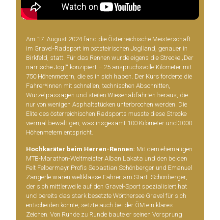
Am 17. August 2024 fand die Österreichische Meisterschaft
im Gravel-Radsport im oststeirischen Joglland, genauer in
Birkfeld, statt. Für das Rennen wurde eigens die Strecke „Der
narrische Jogl“ konzipiert – 25 anspruchsvolle Kilometer mit
750 Höhenmetern, die es in sich haben. Der Kurs forderte die
Fahrer*innen mit schnellen, technischen Abschnitten,
Wurzelpassagen und steilen Wiesenabfahrten heraus, die
nur von wenigen Asphaltstücken unterbrochen werden. Die
Elite des österreichischen Radsports musste diese Strecke
viermal bewältigen, was insgesamt 100 Kilometer und 3000
Höhenmetern entspricht.
Hochkaräter beim Herren-Rennen:
Mit dem ehemaligen
MTB-Marathon-Weltmeister Alban Lakata und den beiden
Felt Felbermayr Profis Sebastian Schönberger und Emanuel
Zangerle waren weltklasse Fahrer am Start. Schönberger,
der sich mittlerweile auf den Gravel-Sport spezialisiert hat
und bereits das stark besetzte Wörthersee Gravel für sich
entscheiden konnte, setzte auch bei der ÖM ein klares
Zeichen. Von Runde zu Runde baute er seinen Vorsprung