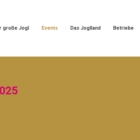
r große Jogl
Events
Das Joglland
Betriebe
025