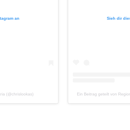
stagram an
Sieh dir di
tria (@chrislookas)
Ein Beitrag geteilt von Regi