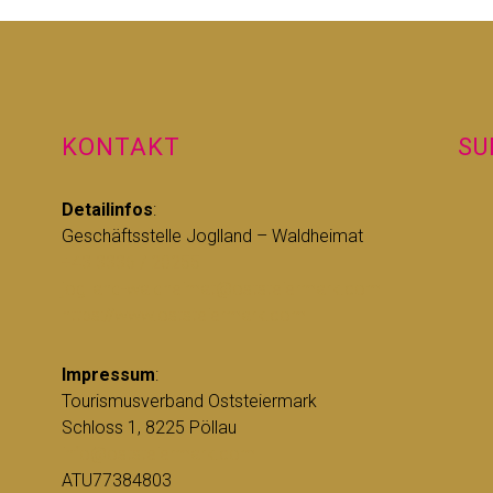
KONTAKT
SU
Detailinfos
:
Geschäftsstelle Joglland – Waldheimat
+43 3336 / 20255
joglland-waldheimat@oststeiermark.com
https://www.oststeiermark.com
Impressum
:
Tourismusverband Oststeiermark
Schloss 1, 8225 Pöllau
info@oststeiermark.com
ATU77384803