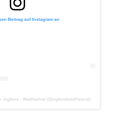
esen Beitrag auf Instagram an
on Joglland - Waldheimat (@jogllandwaldheimat)